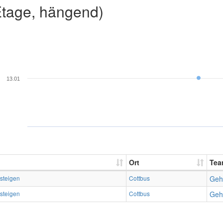
Etage, hängend)
13.01
Ort
Tea
steigen
Cottbus
Geh
steigen
Cottbus
Geh