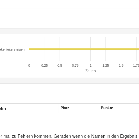
kenleitersteigen
0
0.25
0.5
0.75
1
1.25
1.5
1.7
Zeiten
plin
Platz
Punkte
er mal zu Fehlern kommen. Geraden wenn die Namen in den Ergebnisli