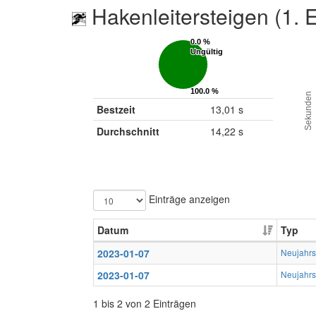
Hakenleitersteigen (1. 
0.0 %
0.0 %
Ungültig
Ungültig
100.0 %
100.0 %
Sekunden
Gültig
Gültig
Bestzeit
13,01 s
Durchschnitt
14,22 s
Einträge anzeigen
Datum
Typ
2023-01-07
Neujahrs
2023-01-07
Neujahrs
1 bis 2 von 2 Einträgen