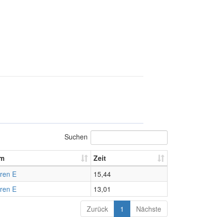
Suchen
m
Zeit
ren E
15,44
ren E
13,01
Zurück
1
Nächste