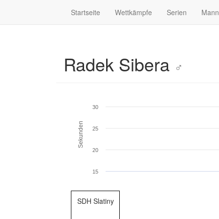
Startseite
Wettkämpfe
Serien
Mann
Radek Sibera
♂
30
Sekunden
25
20
15
SDH Slatiny