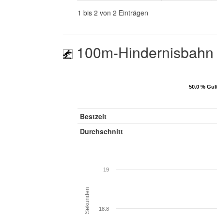
1 bis 2 von 2 Einträgen
100m-Hindernisbahn
50.0 % Gül
50.0 % Gül
Bestzeit
Durchschnitt
19
Sekunden
18.8