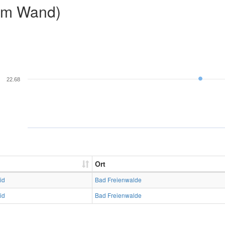
2m Wand)
22.68
Ort
id
Bad Freienwalde
id
Bad Freienwalde