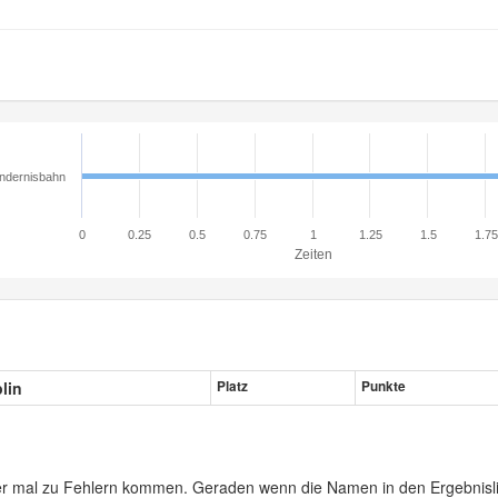
ndernisbahn
0
0.25
0.5
0.75
1
1.25
1.5
1.75
Zeiten
plin
Platz
Punkte
er mal zu Fehlern kommen. Geraden wenn die Namen in den Ergebnisli