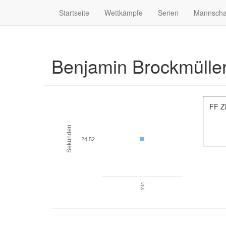
Startseite
Wettkämpfe
Serien
Mannscha
Benjamin Brockmülle
FF Z
Sekunden
24.52
2013