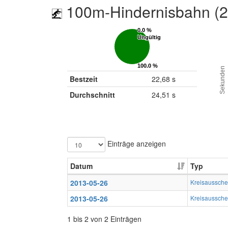
100m-Hindernisbahn (
0.0 %
0.0 %
Ungültig
Ungültig
100.0 %
100.0 %
Sekunden
Gültig
Gültig
Bestzeit
22,68 s
Durchschnitt
24,51 s
Einträge anzeigen
Datum
Typ
2013-05-26
Kreisaussche
2013-05-26
Kreisaussche
1 bis 2 von 2 Einträgen