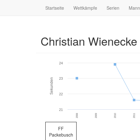
Startseite
Wettkämpfe
Serien
Mann
Christian Wieneck
24
23
Sekunden
22
21
2009
2011
2008
2010
FF
Packebusch