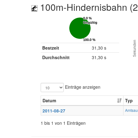
100m-Hindernisbahn (
0.0 %
0.0 %
Ungültig
Ungültig
100.0 %
100.0 %
Sekunden
Gültig
Gültig
Bestzeit
31,30 s
Durchschnitt
31,30 s
Einträge anzeigen
Datum
Typ
2011-08-27
Amtsau
1 bis 1 von 1 Einträgen