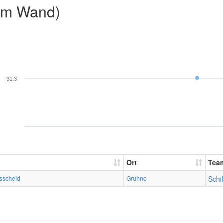
2m Wand)
31.3
Ort
Tea
sscheid
Gruhno
Schi