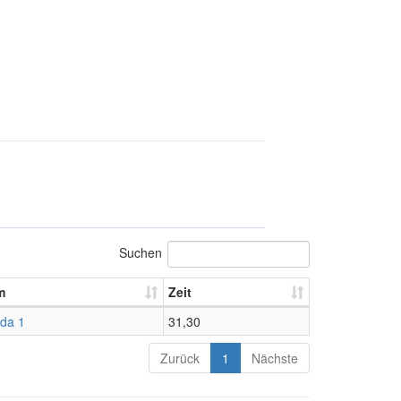
Suchen
m
Zeit
lda 1
31,30
Zurück
1
Nächste