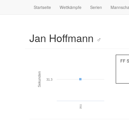
Startseite
Wettkämpfe
Serien
Mannscha
Jan Hoffmann
♂
FF S
Sekunden
31.3
2011