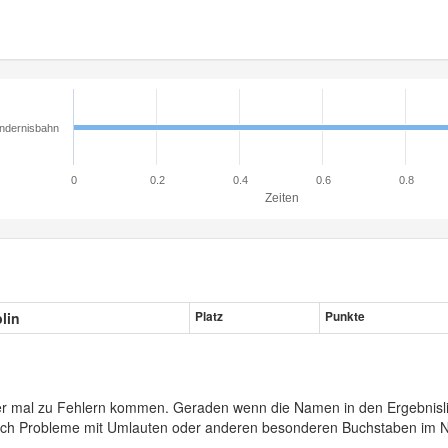
ndernisbahn
0
0.2
0.4
0.6
0.8
Zeiten
plin
Platz
Punkte
er mal zu Fehlern kommen. Geraden wenn die Namen in den Ergebnisli
auch Probleme mit Umlauten oder anderen besonderen Buchstaben im 