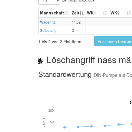
Mannschaft
Zeit
WK1
WK2
Wagenitz
44,02
Selbelang
D
Positionen bearbe
1 bis 2 von 2 Einträgen
Löschangriff nass mä
Standardwertung
DIN-Pumpe auf D
9
9
100
Zeit (s)
50