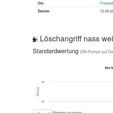
Ort:
Friesac
Datum:
12.05.2
Löschangriff nass wei
Standardwertung
DIN-Pumpe auf D
50.0 
50.0 
45
Zeit (s)
44
Einträge anzeigen