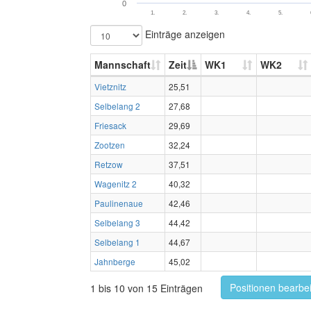
0
1.
2.
3.
4.
5.
Einträge anzeigen
Mannschaft
Zeit
WK1
WK2
Vietznitz
25,51
Selbelang 2
27,68
Friesack
29,69
Zootzen
32,24
Retzow
37,51
Wagenitz 2
40,32
Paulinenaue
42,46
Selbelang 3
44,42
Selbelang 1
44,67
Jahnberge
45,02
Positionen bearbe
1 bis 10 von 15 Einträgen