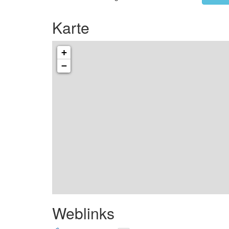
Karte
+
−
Weblinks