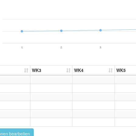
1.
2.
3.
WK3
WK4
WK5
onen bearbeiten