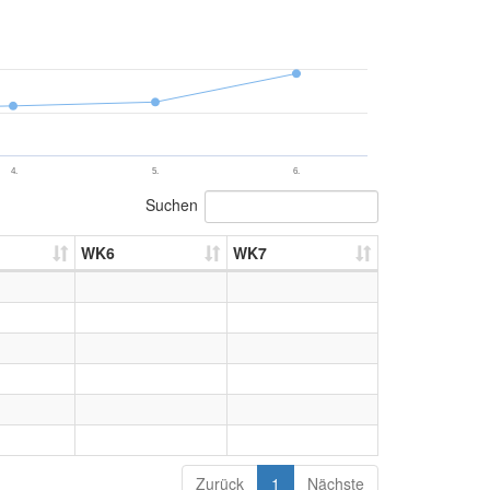
4.
5.
6.
Suchen
WK6
WK7
Zurück
1
Nächste