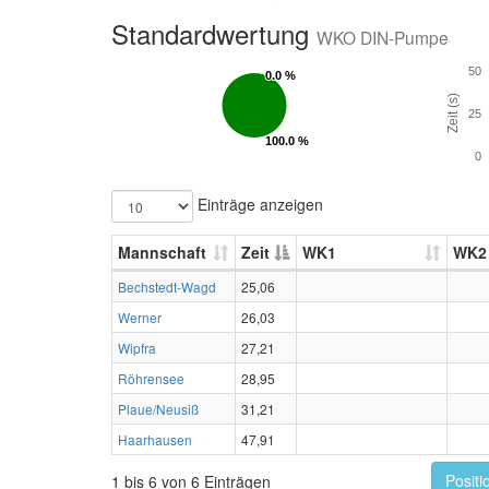
Standardwertung
WKO DIN-Pumpe
50
0.0 %
0.0 %
Zeit (s)
25
100.0 %
100.0 %
0
Einträge anzeigen
Mannschaft
Zeit
WK1
WK2
Bechstedt-Wagd
25,06
Werner
26,03
Wipfra
27,21
Röhrensee
28,95
Plaue/Neusiß
31,21
Haarhausen
47,91
Positi
1 bis 6 von 6 Einträgen