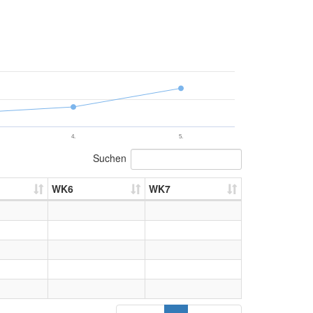
4.
5.
Suchen
WK6
WK7