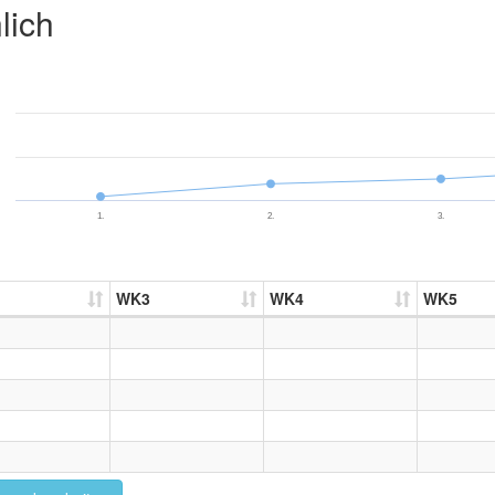
lich
1.
2.
3.
WK3
WK4
WK5