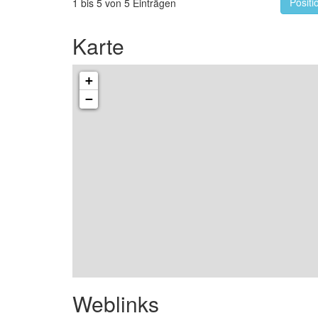
Positi
1 bis 5 von 5 Einträgen
Karte
+
−
Weblinks