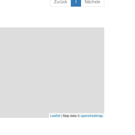
Zurück
1
Nächste
Leaflet
| Map data ©
openstreetmap