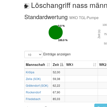
Löschangriff nass männ
Standardwertung
WKO TGL-Pumpe
100
0.0 %
0.0 %
Zeit (s)
75
100.0 %
100.0 %
50
Einträge anzeigen
Mannschaft
Zeit
WK1
WK2
Krölpa
52,00
Zella (SOK)
59,38
Gräfendorf (SOK)
62,22
Rockendorf
67,90
Friedebach
85,03