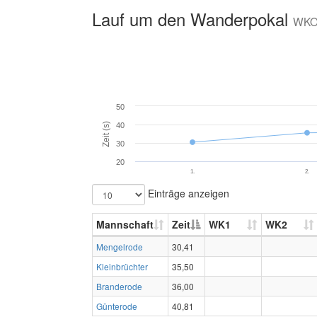
Lauf um den Wanderpokal
WKO
50
Zeit (s)
40
30
20
1.
2.
Einträge anzeigen
Mannschaft
Zeit
WK1
WK2
Mengelrode
30,41
Kleinbrüchter
35,50
Branderode
36,00
Günterode
40,81