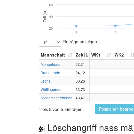
60
Zeit (s)
40
20
1.
2.
Einträge anzeigen
Mannschaft
Zeit
WK1
WK2
Mengelrode
23,31
Branderode
24,12
Jecha
30,26
Wülfingerode
33,73
Niedersachswerfen
43,47
Positionen bearbe
1 bis 5 von 5 Einträgen
Löschangriff nass mä