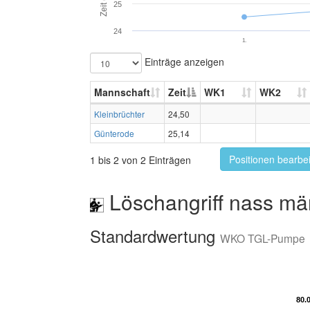
Zeit (s)
25
24
1.
Einträge anzeigen
Mannschaft
Zeit
WK1
WK2
Kleinbrüchter
24,50
Günterode
25,14
Positionen bearbe
1 bis 2 von 2 Einträgen
Löschangriff nass mä
Standardwertung
WKO TGL-Pumpe
80.
80.