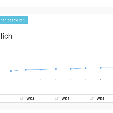
onen bearbeiten
lich
1.
2.
3.
4.
5.
6.
7.
WK3
WK4
WK5