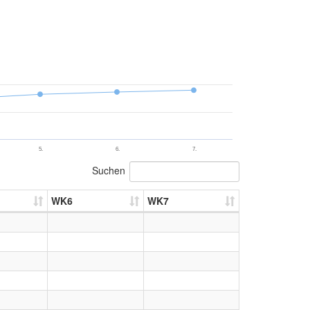
5.
6.
7.
Suchen
WK6
WK7