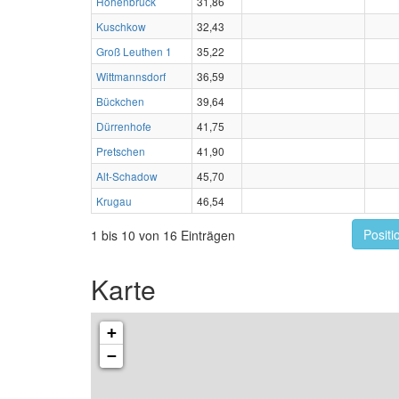
Hohenbrück
31,86
Kuschkow
32,43
Groß Leuthen 1
35,22
Wittmannsdorf
36,59
Bückchen
39,64
Dürrenhofe
41,75
Pretschen
41,90
Alt-Schadow
45,70
Krugau
46,54
Positi
1 bis 10 von 16 Einträgen
Karte
+
−