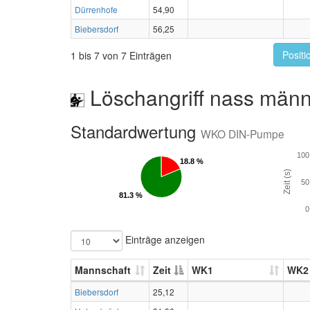
Dürrenhofe
54,90
Biebersdorf
56,25
Positi
1 bis 7 von 7 Einträgen
Löschangriff nass männ
Standardwertung
WKO DIN-Pumpe
100
18.8 %
18.8 %
Zeit (s)
50
81.3 %
81.3 %
0
Einträge anzeigen
Mannschaft
Zeit
WK1
WK2
Biebersdorf
25,12