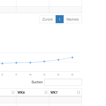
Zurück
1
Nächste
8.
9.
10.
11.
12.
13.
Suchen
WK6
WK7