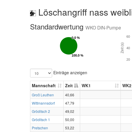
Löschangriff nass weibl
Standardwertung
WKO DIN-Pumpe
60
0.0 %
0.0 %
Zeit (s)
40
100.0 %
100.0 %
20
Einträge anzeigen
Mannschaft
Zeit
WK1
WK2
Groß Leuthen
40,66
Wittmannsdorf
47,79
Gröditsch 2
49,02
Gröditsch 1
50,00
Pretschen
53,22