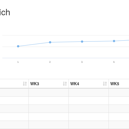
ich
1.
2.
3.
4.
WK3
WK4
WK5