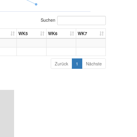
Suchen
WK5
WK6
WK7
Zurück
1
Nächste