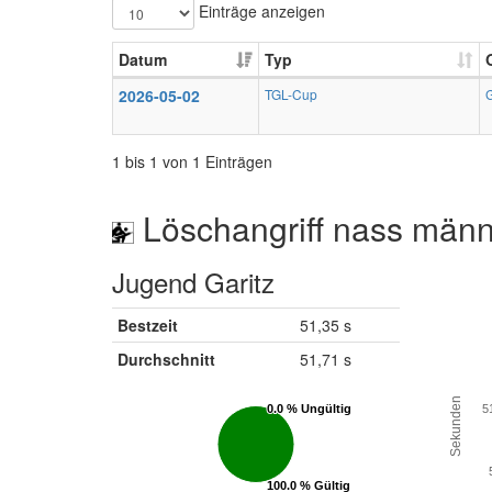
Einträge anzeigen
Datum
Typ
2026-05-02
TGL-Cup
1 bis 1 von 1 Einträgen
Löschangriff nass männ
Jugend Garitz
Bestzeit
51,35 s
Durchschnitt
51,71 s
Sekunden
0.0 % Ungültig
0.0 % Ungültig
5
100.0 % Gültig
100.0 % Gültig