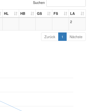
Suchen
HL
HB
GS
FS
LA
2
Zurück
1
Nächste