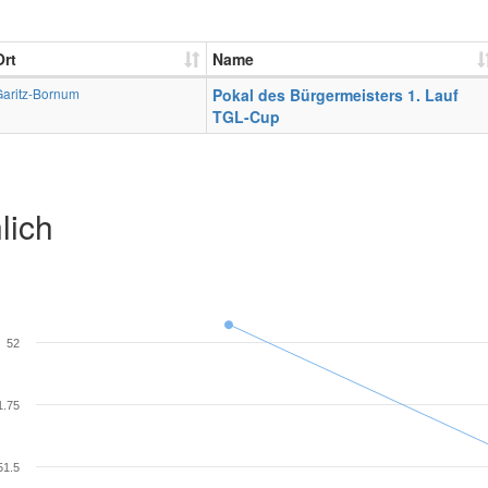
Ort
Name
Garitz-Bornum
Pokal des Bürgermeisters 1. Lauf
TGL-Cup
lich
52
1.75
51.5