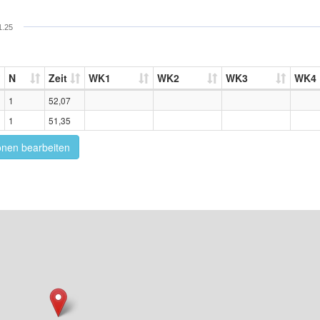
1.25
N
Zeit
WK1
WK2
WK3
WK4
1
52,07
1
51,35
onen bearbeiten