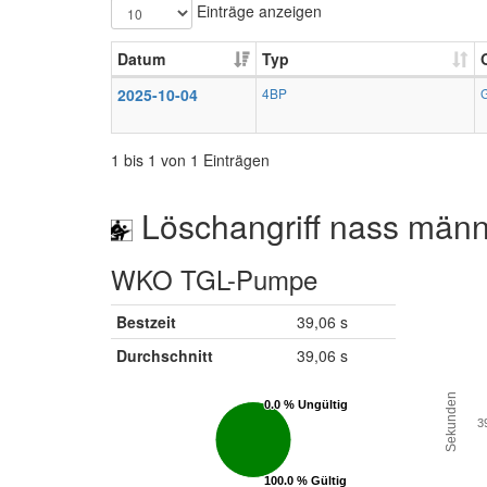
Einträge anzeigen
Datum
Typ
2025-10-04
4BP
1 bis 1 von 1 Einträgen
Löschangriff nass männ
WKO TGL-Pumpe
Bestzeit
39,06 s
Durchschnitt
39,06 s
Sekunden
0.0 % Ungültig
0.0 % Ungültig
3
100.0 % Gültig
100.0 % Gültig