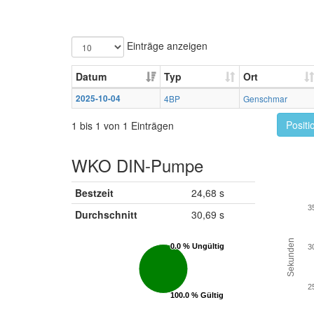
Einträge anzeigen
Datum
Typ
Ort
2025-10-04
4BP
Genschmar
Positi
1 bis 1 von 1 Einträgen
WKO DIN-Pumpe
Bestzeit
24,68 s
3
Durchschnitt
30,69 s
Sekunden
0.0 % Ungültig
0.0 % Ungültig
3
2
100.0 % Gültig
100.0 % Gültig