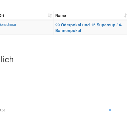
Ort
Name
Genschmar
29.Oderpokal und 15.Supercup / 4-
Bahnenpokal
lich
9.06