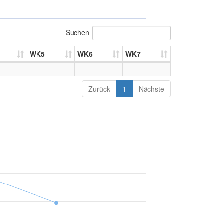
Suchen
WK5
WK6
WK7
Zurück
1
Nächste