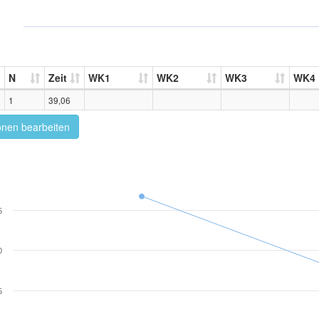
N
Zeit
WK1
WK2
WK3
WK4
1
39,06
onen bearbeiten
5
0
5