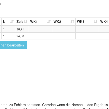
0
N
Zeit
WK1
WK2
WK3
WK4
1
36,71
1
24,68
onen bearbeiten
er mal zu Fehlern kommen. Geraden wenn die Namen in den Ergebnisli