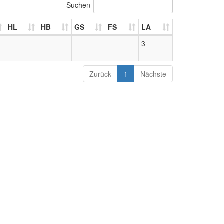
Suchen
HL
HB
GS
FS
LA
3
Zurück
1
Nächste