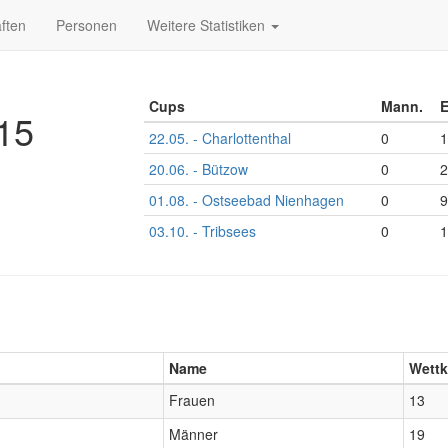
ften
Personen
Weitere Statistiken
Cups
Mann.
E
15
22.05. - Charlottenthal
0
1
20.06. - Bützow
0
2
01.08. - Ostseebad Nienhagen
0
9
03.10. - Tribsees
0
1
Name
Wett
Frauen
13
Männer
19