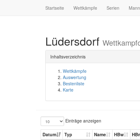
Startseite
Wettkämpfe
Serien
Mann
Lüdersdorf
Wettkampfo
Inhaltsverzeichnis
Wettkämpfe
Auswertung
Bestenliste
Karte
Einträge anzeigen
Datum
Typ
Name
HBw
HB