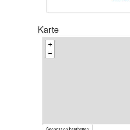
Karte
+
−
Geoposition bearbeiten