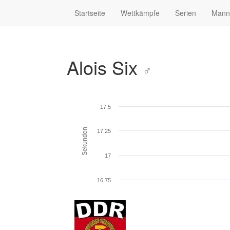
Startseite
Wettkämpfe
Serien
Mann
Alois Six
♂
17.5
Sekunden
17.25
17
16.75